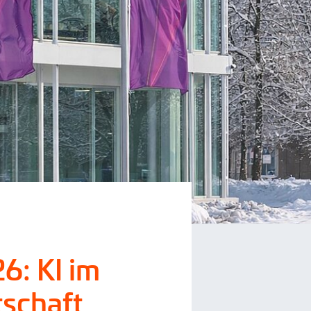
6: KI im
tschaft