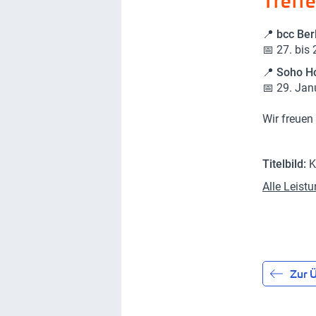
Treffe
📍
bcc Ber
📅 27. bis
📍 Soho H
📅 29. Jan
Wir freuen
Titelbild:
K
Alle Leist
Zur Ü