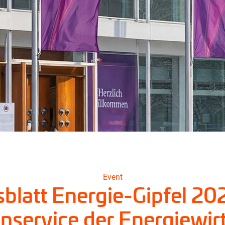
Event
blatt Energie-Gipfel 202
service der Energiewir