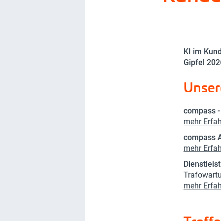
KI im Kund
Gipfel 202
Unser
compass 
mehr Erfa
compass A
mehr Erfa
Dienstleis
Trafowart
mehr Erfa