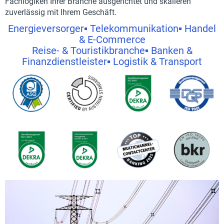
Fachlogiken Ihrer Branche ausgerichtet und skalieren
zuverlässig mit Ihrem Geschäft.
Energieversorger
▪️
Telekommunikation
▪️
Handel
& E-Commerce
Reise- & Touristikbranche
▪️
Banken &
Finanzdienstleister
▪️
Logistik & Transport