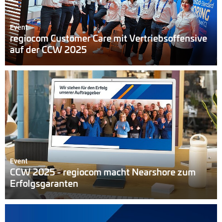
Event
regiocom Customer Care mit Vertriebsoffensive
auf der CCW 2025
Event
CCW 2025 - regiocom macht Nearshore zum
Erfolgsgaranten