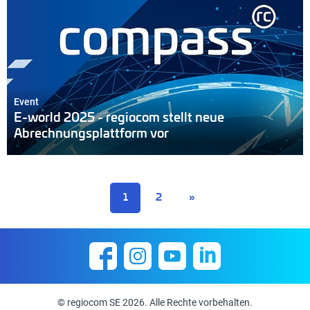
Event
E-world 2025 - regiocom stellt neue
Abrechnungsplattform vor
1
2
»
© regiocom SE 2026. Alle Rechte vorbehalten.