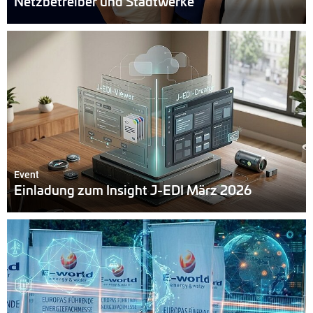
Netzbetreiber und Stadtwerke
Event
Einladung zum Insight J-EDI März 2026