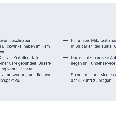
tiven beschreiben:
Für unsere Mitarbeiter s
rei Blickwinkel haben im Kern
in Bulgarien, der Türkei
ten
itale Zeitalter. Dafür
Das schätzen unsere Au
omer Care gebündelt. Unsere
liegen im Kundenservice
lung voran. Unsere
enverantwortung und flachen
So nehmen uns Medien w
erspektive.
der Zukunft zu prägen.