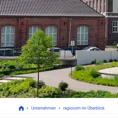
»
»
Unternehmen
regiocom im Überblick