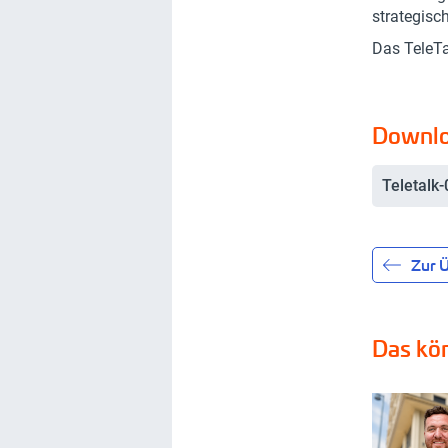
strategisc
Das TeleTa
Downl
Teletalk
Zur Ü
Das kön