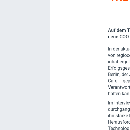
Auf dem Ti
neue COO 
In der akt
von regioc
inhabergef
Erfolgsges
Berlin, de
Care – gep
Verantwor
halten kan
Im Intervi
durchgängi
ihn starke
Herausford
Technologi