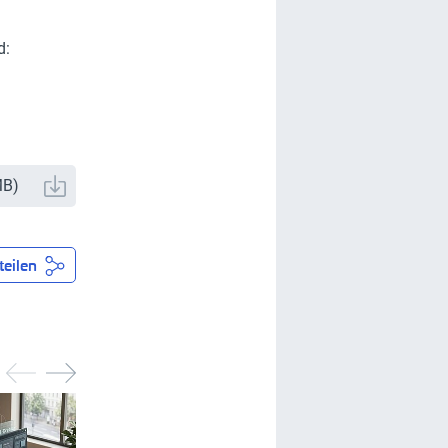
d:
MB
)
teilen