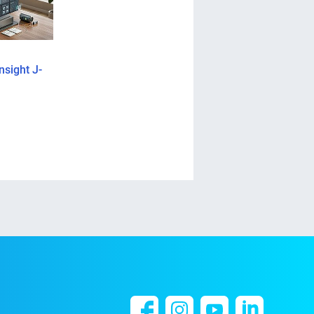
News
Event
nsight J-
E-world 2026: regiocom
regiocom auf der E‑w
präsentiert KI-Lösungen
2026: Digitale Lösung
für die
für die Energiezukunf
Energieabrechnung