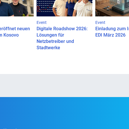
Event
Event
eröffnet neuen
Digitale Roadshow 2026:
Einladung zum I
im Kosovo
Lösungen für
EDI März 2026
Netzbetreiber und
Stadtwerke
Facebook
Instagram
YouTube
Linkedin