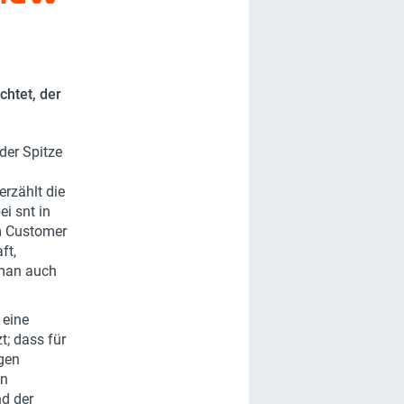
chtet, der
der Spitze
rzählt die
i snt in
om Customer
ft,
 man auch
 eine
t; dass für
igen
on
nd der