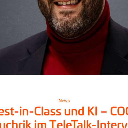
News
est-in-Class und KI – CO
chrik im TeleTalk-Inter