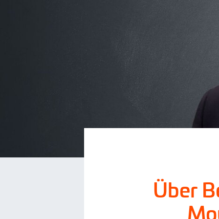
Über B
Mou