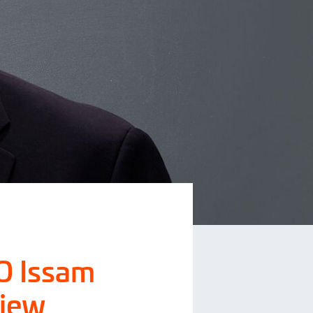
O Issam
view