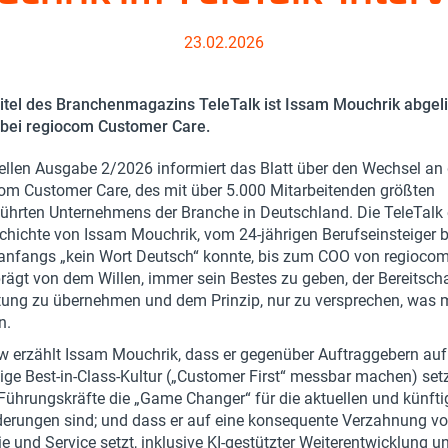
23.02.2026
tel des Branchenmagazins TeleTalk ist Issam Mouchrik abgeli
bei regiocom Customer Care.
uellen Ausgabe 2/2026 informiert das Blatt über den Wechsel an 
om Customer Care, des mit über 5.000 Mitarbeitenden größten
ührten Unternehmens der Branche in Deutschland. Die TeleTalk e
chichte von Issam Mouchrik, vom 24-jährigen Berufseinsteiger be
r anfangs „kein Wort Deutsch“ konnte, bis zum COO von regioc
rägt von dem Willen, immer sein Bestes zu geben, der Bereitscha
tung zu übernehmen und dem Prinzip, nur zu versprechen, was
n.
ew erzählt Issam Mouchrik, dass er gegenüber Auftraggebern auf
ge Best-in-Class-Kultur („Customer First“ messbar machen) setz
 Führungskräfte die „Game Changer“ für die aktuellen und künft
erungen sind; und dass er auf eine konsequente Verzahnung v
e und Service setzt, inklusive KI-gestützter Weiterentwicklung u