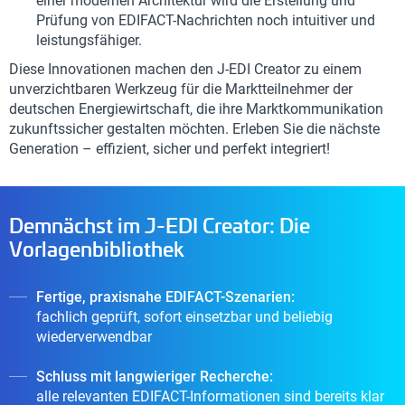
einer modernen Architektur wird die Erstellung und
Prüfung von EDIFACT-Nachrichten noch intuitiver und
leistungsfähiger.
Diese Innovationen machen den J-EDI Creator zu einem
unverzichtbaren Werkzeug für die Marktteilnehmer der
deutschen Energiewirtschaft, die ihre Marktkommunikation
zukunftssicher gestalten möchten. Erleben Sie die nächste
Generation – effizient, sicher und perfekt integriert!
Demnächst im J-EDI Creator: Die
Vorlagenbibliothek
Fertige, praxisnahe EDIFACT-Szenarien:
fachlich geprüft, sofort einsetzbar und beliebig
wiederverwendbar
Schluss mit langwieriger Recherche:
alle relevanten EDIFACT-Informationen sind bereits klar