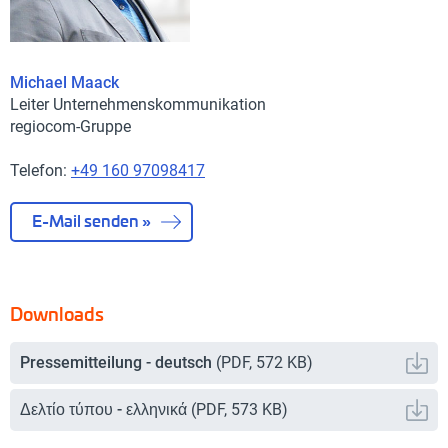
Michael Maack
Leiter Unternehmenskommunikation
regiocom-Gruppe
Telefon:
+49 160 97098417
E-Mail senden »
Downloads
Pressemitteilung - deutsch
(
PDF
,
572 KB
)
Δελτίο τύπου - ελληνικά
(
PDF
,
573 KB
)