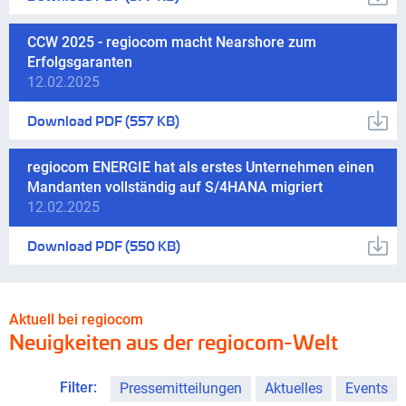
CCW 2025 - regiocom macht Nearshore zum
Erfolgsgaranten
12.02.2025
Download
PDF
(557 KB)
regiocom ENERGIE hat als erstes Unternehmen einen
Mandanten vollständig auf S/4HANA migriert
12.02.2025
Download
PDF
(550 KB)
Aktuell bei regiocom
Neuigkeiten aus der regiocom-Welt
Filter:
Pressemitteilungen
Aktuelles
Events