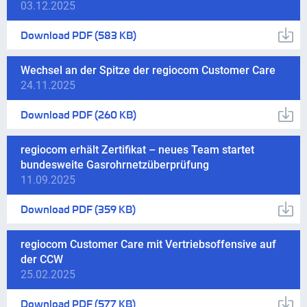
03.12.2025
Download
PDF
(583 KB)
Wechsel an der Spitze der regiocom Customer Care
24.11.2025
Download
PDF
(260 KB)
regiocom erhält Zertifikat – neues Team startet
bundesweite Gasrohrnetzüberprüfung
11.09.2025
Download
PDF
(359 KB)
regiocom Customer Care mit Vertriebsoffensive auf
der CCW
25.02.2025
Download
PDF
(577 KB)