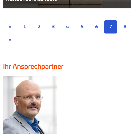
«
1
2
3
4
5
6
7
8
»
Ihr Ansprechpartner